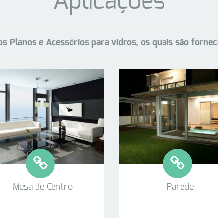
Aplicações
ros Planos e Acessórios para vidros, os quais são forne
Mesa de Centro
Parede