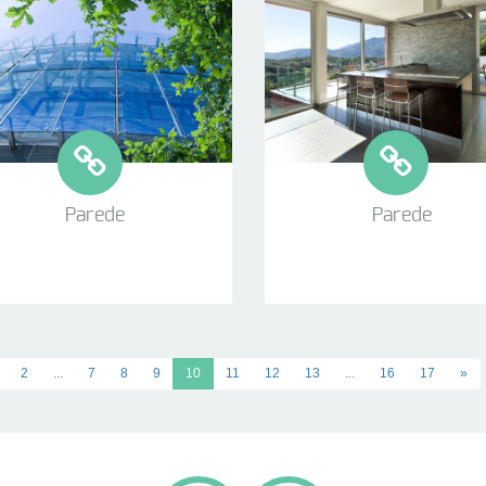
Parede
Parede
2
...
7
8
9
10
11
12
13
...
16
17
»