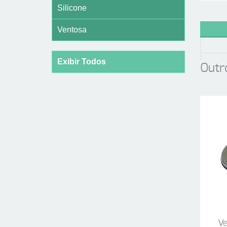
Silicone
Ventosa
:
Exibir Todos
Outr
V